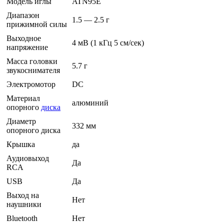
Модель иглы
ATN95E
Диапазон
1.5 — 2.5 г
прижимной силы
Выходное
4 мВ (1 кГц 5 см/сек)
напряжение
Масса головки
5.7 г
звукоснимателя
Электромотор
DC
Материал
алюминий
опорного
диска
Диаметр
332 мм
опорного диска
Крышка
да
Аудиовыход
Да
RCA
USB
Да
Выход на
Нет
наушники
Bluetooth
Нет