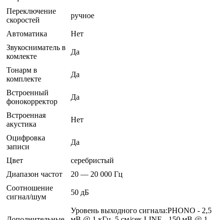
Переключение
ручное
скоростей
Автоматика
Нет
Звукосниматель в
Да
комлекте
Тонарм в
Да
комплекте
Встроенный
Да
фонокорректор
Встроенная
Нет
акустика
Оцифровка
Да
записи
Цвет
серебристый
Диапазон частот
20 — 20 000 Гц
Соотношение
50 дБ
сигнал/шум
Уровень выходного сигнала:PHONO - 2,5
Дополнительные
мВ @ 1 кГц, 5 см/сек LINE - 150 мВ @ 1