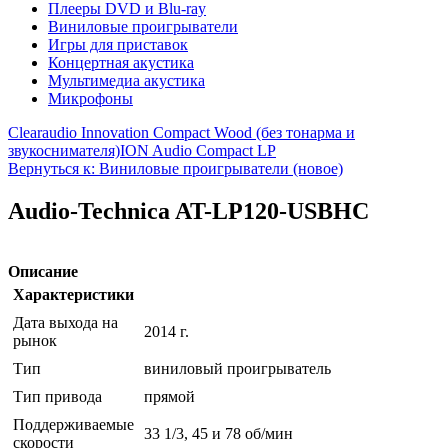
Плееры DVD и Blu-ray
Виниловые проигрыватели
Игры для приставок
Концертная акустика
Мультимедиа акустика
Микрофоны
Clearaudio Innovation Compact Wood (без тонарма и
звукоснимателя)
ION Audio Compact LP
Вернуться к: Виниловые проигрыватели (новое)
Audio-Technica AT-LP120-USBHC
Описание
Характеристики
Дата выхода на
2014 г.
рынок
Тип
виниловый проигрыватель
Тип привода
прямой
Поддерживаемые
33 1/3, 45 и 78 об/мин
скорости