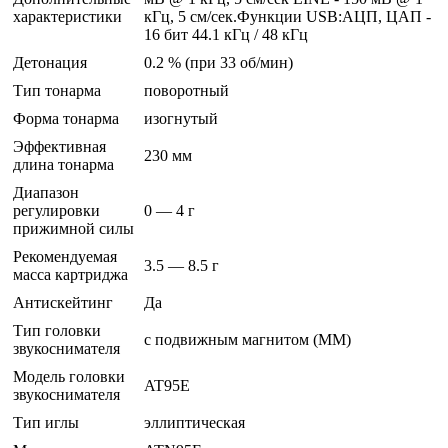
характеристики
кГц, 5 см/сек.Функции USB:АЦП, ЦАП -
16 бит 44.1 кГц / 48 кГц
Детонация
0.2 % (при 33 об/мин)
Тип тонарма
поворотный
Форма тонарма
изогнутый
Эффективная
230 мм
длина тонарма
Диапазон
регулировки
0 — 4 г
прижимной силы
Рекомендуемая
3.5 — 8.5 г
масса картриджа
Антискейтинг
Да
Тип головки
с подвижным магнитом (MM)
звукоснимателя
Модель головки
AT95E
звукоснимателя
Тип иглы
эллиптическая