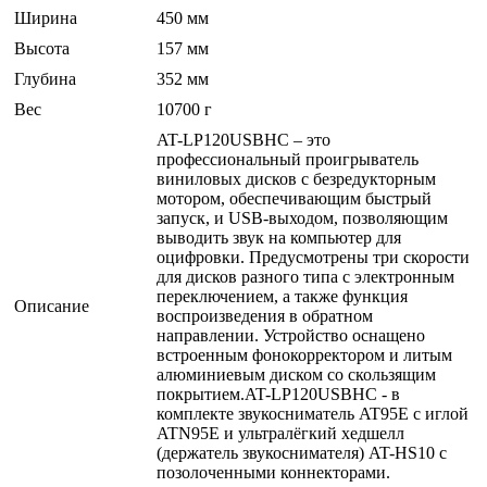
Ширина
450 мм
Высота
157 мм
Глубина
352 мм
Вес
10700 г
AT-LP120USBHC – это
профессиональный проигрыватель
виниловых дисков с безредукторным
мотором, обеспечивающим быстрый
запуск, и USB-выходом, позволяющим
выводить звук на компьютер для
оцифровки. Предусмотрены три скорости
для дисков разного типа с электронным
переключением, а также функция
Описание
воспроизведения в обратном
направлении. Устройство оснащено
встроенным фонокорректором и литым
алюминиевым диском со скользящим
покрытием.AT-LP120USBHC - в
комплекте звукосниматель AT95E с иглой
ATN95E и ультралёгкий хедшелл
(держатель звукоснимателя) AT-HS10 с
позолоченными коннекторами.