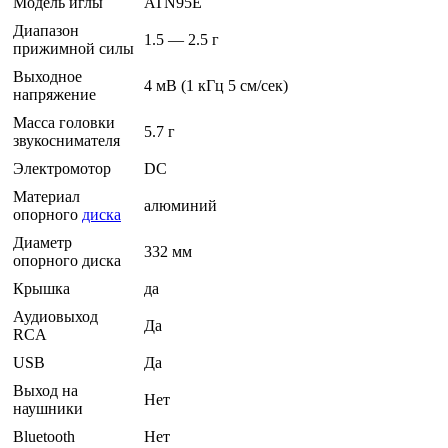
Модель иглы
ATN95E
Диапазон
1.5 — 2.5 г
прижимной силы
Выходное
4 мВ (1 кГц 5 см/сек)
напряжение
Масса головки
5.7 г
звукоснимателя
Электромотор
DC
Материал
алюминий
опорного
диска
Диаметр
332 мм
опорного диска
Крышка
да
Аудиовыход
Да
RCA
USB
Да
Выход на
Нет
наушники
Bluetooth
Нет