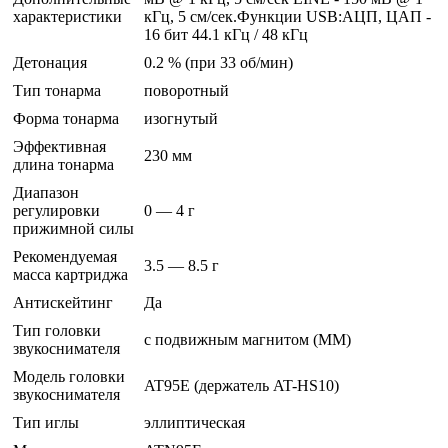
характеристики
кГц, 5 см/сек.Функции USB:АЦП, ЦАП -
16 бит 44.1 кГц / 48 кГц
Детонация
0.2 % (при 33 об/мин)
Тип тонарма
поворотный
Форма тонарма
изогнутый
Эффективная
230 мм
длина тонарма
Диапазон
регулировки
0 — 4 г
прижимной силы
Рекомендуемая
3.5 — 8.5 г
масса картриджа
Антискейтинг
Да
Тип головки
с подвижным магнитом (MM)
звукоснимателя
Модель головки
AT95E (держатель AT-HS10)
звукоснимателя
Тип иглы
эллиптическая