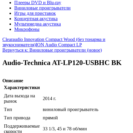
Плееры DVD и Blu-ray
Виниловые проигрыватели
Игры для приставок
Концертная акустика
Мультимедиа акустика
Микрофоны
Clearaudio Innovation Compact Wood (без тонарма и
звукоснимателя)
ION Audio Compact LP
Вернуться к: Виниловые проигрыватели (новое)
Audio-Technica AT-LP120-USBHC BK
Описание
Характеристики
Дата выхода на
2014 г.
рынок
Тип
виниловый проигрыватель
Тип привода
прямой
Поддерживаемые
33 1/3, 45 и 78 об/мин
скорости