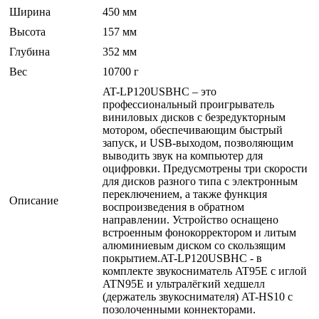
Ширина
450 мм
Высота
157 мм
Глубина
352 мм
Вес
10700 г
AT-LP120USBHC – это
профессиональный проигрыватель
виниловых дисков с безредукторным
мотором, обеспечивающим быстрый
запуск, и USB-выходом, позволяющим
выводить звук на компьютер для
оцифровки. Предусмотрены три скорости
для дисков разного типа с электронным
переключением, а также функция
Описание
воспроизведения в обратном
направлении. Устройство оснащено
встроенным фонокорректором и литым
алюминиевым диском со скользящим
покрытием.AT-LP120USBHC - в
комплекте звукосниматель AT95E с иглой
ATN95E и ультралёгкий хедшелл
(держатель звукоснимателя) AT-HS10 с
позолоченными коннекторами.