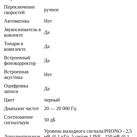
Переключение
ручное
скоростей
Автоматика
Нет
Звукосниматель в
Да
комлекте
Тонарм в
Да
комплекте
Встроенный
Да
фонокорректор
Встроенная
Нет
акустика
Оцифровка
Да
записи
Цвет
черный
Диапазон частот
20 — 20 000 Гц
Соотношение
50 дБ
сигнал/шум
Уровень выходного сигнала:PHONO - 2,5
Дополнительные
мВ @ 1 кГц, 5 см/сек LINE - 150 мВ @ 1