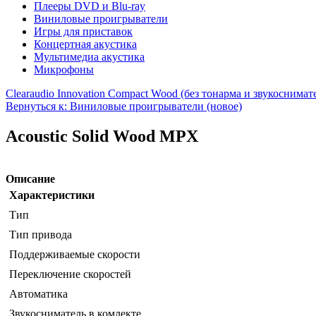
Плееры DVD и Blu-ray
Виниловые проигрыватели
Игры для приставок
Концертная акустика
Мультимедиа акустика
Микрофоны
Clearaudio Innovation Compact Wood (без тонарма и звукоснимат
Вернуться к: Виниловые проигрыватели (новое)
Acoustic Solid Wood MPX
Описание
Характеристики
Тип
Тип привода
Поддерживаемые скорости
Переключение скоростей
Автоматика
Звукосниматель в комлекте