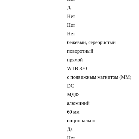
Да
Нет
Нет
Нет
бежевый, серебристый
поворотный
прямой
WTB 370
с подвижным магнитом (MM)
DC
МДФ
алюминий
60 мм
опционально
Да
Нет