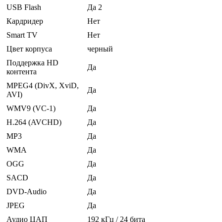
USB Flash
Да 2
Кардридер
Нет
Smart TV
Нет
Цвет корпуса
черный
Поддержка HD
Да
контента
MPEG4 (DivX, XviD,
Да
AVI)
WMV9 (VC-1)
Да
H.264 (AVCHD)
Да
MP3
Да
WMA
Да
OGG
Да
SACD
Да
DVD-Audio
Да
JPEG
Да
Аудио ЦАП
192 кГц / 24 бита