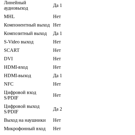
Линейный
Да 1
аудиовыход
MHL
Нет
Компонентный выход
Нет
Композитный выход
Да 1
S-Video выход
Нет
SCART
Нет
DVI
Нет
HDMI-вход
Нет
HDMI-выход
Да 1
NFC
Нет
Цифровой вход
Нет
S/PDIF
Цифровой выход
Да 2
S/PDIF
Выход на наушники
Нет
Микрофонный вход
Нет