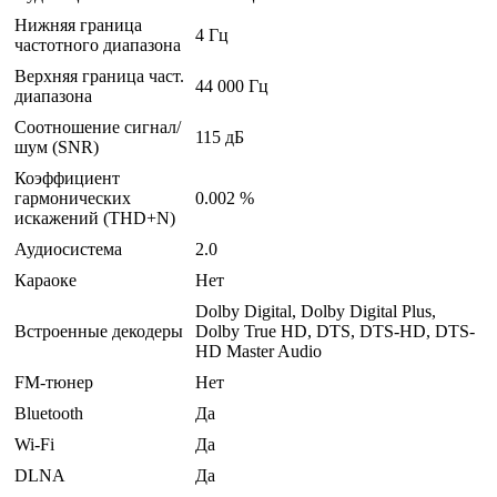
Нижняя граница
4 Гц
частотного диапазона
Верхняя граница част.
44 000 Гц
диапазона
Соотношение сигнал/
115 дБ
шум (SNR)
Коэффициент
гармонических
0.002 %
искажений (THD+N)
Аудиосистема
2.0
Караоке
Нет
Dolby Digital, Dolby Digital Plus,
Встроенные декодеры
Dolby True HD, DTS, DTS-HD, DTS-
HD Master Audio
FM-тюнер
Нет
Bluetooth
Да
Wi-Fi
Да
DLNA
Да