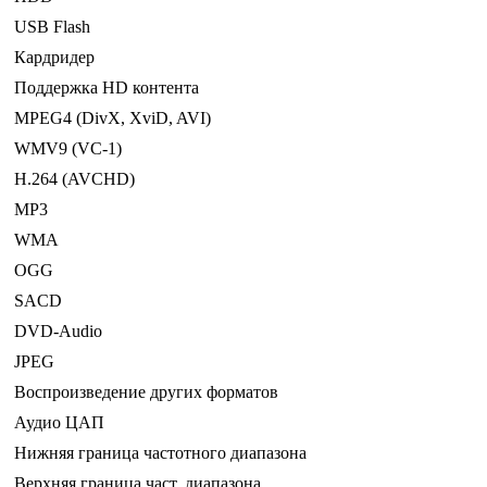
USB Flash
Кардридер
Поддержка HD контента
MPEG4 (DivX, XviD, AVI)
WMV9 (VC-1)
H.264 (AVCHD)
MP3
WMA
OGG
SACD
DVD-Audio
JPEG
Воспроизведение других форматов
Аудио ЦАП
Нижняя граница частотного диапазона
Верхняя граница част. диапазона