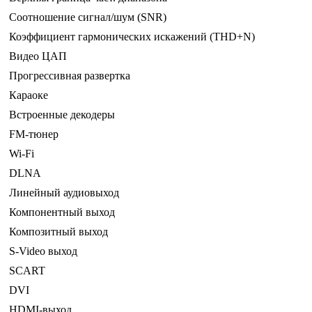
Соотношение сигнал/шум (SNR)
Коэффициент гармонических искажений (THD+N)
Видео ЦАП
Прогрессивная развертка
Караоке
Встроенные декодеры
FM-тюнер
Wi-Fi
DLNA
Линейный аудиовыход
Компонентный выход
Композитный выход
S-Video выход
SCART
DVI
HDMI-выход