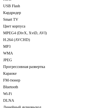
USB Flash
Кардридер
Smart TV
Цвет корпуса
MPEG4 (DivX, XviD, AVI)
H.264 (AVCHD)
MP3
WMA
JPEG
Прогрессивная развертка
Караоке
FM-тюнер
Bluetooth
Wi-Fi
DLNA
Линейный аудиовыход