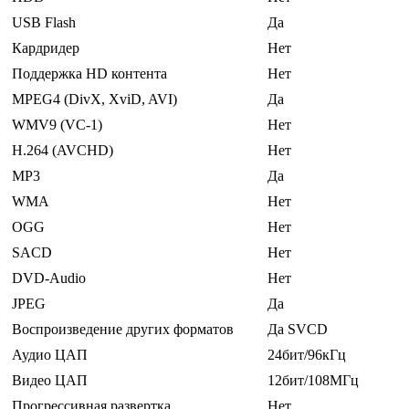
USB Flash
Да
Кардридер
Нет
Поддержка HD контента
Нет
MPEG4 (DivX, XviD, AVI)
Да
WMV9 (VC-1)
Нет
H.264 (AVCHD)
Нет
MP3
Да
WMA
Нет
OGG
Нет
SACD
Нет
DVD-Audio
Нет
JPEG
Да
Воспроизведение других форматов
Да SVCD
Аудио ЦАП
24бит/96кГц
Видео ЦАП
12бит/108МГц
Прогрессивная развертка
Нет