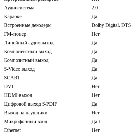
Аудиосистема
2.0
Караоке
Да
Встроенные декодеры
Dolby Digital, DTS
FM-тюнер
Нет
Линейный аудиовыход
Да
Компонентный выход
Да
Композитный выход
Да
S-Video выход
Да
SCART
Да
DVI
Нет
HDMI-выход
Нет
Цифровой выход S/PDIF
Да
Выход на наушники
Нет
Микрофонный вход
Да 1
Ethernet
Нет