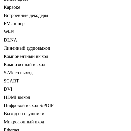
Караоке
Встроенные декодеры
FM-тюнер
Wi-Fi
DLNA
Линейный аудиовыход
Компонентный выход
Композитный выход
S-Video выход
SCART
DVI
HDMI-выход
Цифровой выход S/PDIF
Выход на наушники
Микрофонный вход
Ethernet