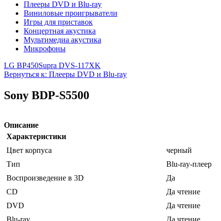
Плееры DVD и Blu-ray
Виниловые проигрыватели
Игры для приставок
Концертная акустика
Мультимедиа акустика
Микрофоны
LG BP450
Supra DVS-117XK
Вернуться к: Плееры DVD и Blu-ray
Sony BDP-S5500
Описание
Характеристики
Цвет корпуса
черный
Тип
Blu-ray-плеер
Воспроизведение в 3D
Да
CD
Да чтение
DVD
Да чтение
Blu-ray
Да чтение