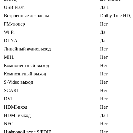
USB Flash
Да 1
Встроенные декодеры
Dolby True HD,
FM-тюнер
Нет
Wi-Fi
Да
DLNA
Да
Линейный аудиовыход
Нет
MHL
Нет
Компонентный выход
Нет
Композитный выход
Нет
S-Video выход
Нет
SCART
Нет
DVI
Нет
HDMI-вход
Нет
HDMI-выход
Да 1
NFC
Нет
Цифровой вход S/PDIF
Нет