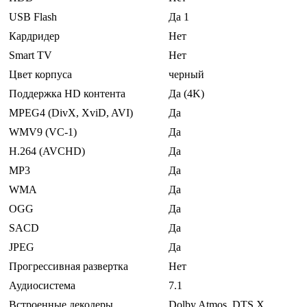
USB Flash
Да 1
Кардридер
Нет
Smart TV
Нет
Цвет корпуса
черный
Поддержка HD контента
Да (4K)
MPEG4 (DivX, XviD, AVI)
Да
WMV9 (VC-1)
Да
H.264 (AVCHD)
Да
MP3
Да
WMA
Да
OGG
Да
SACD
Да
JPEG
Да
Прогрессивная развертка
Нет
Аудиосистема
7.1
Встроенные декодеры
Dolby Atmos, DTS X