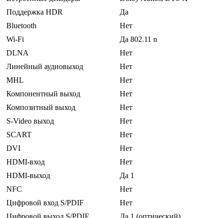
Поддержка HDR
Да
Bluetooth
Нет
Wi-Fi
Да 802.11 n
DLNA
Нет
Линейный аудиовыход
Нет
MHL
Нет
Компонентный выход
Нет
Композитный выход
Нет
S-Video выход
Нет
SCART
Нет
DVI
Нет
HDMI-вход
Нет
HDMI-выход
Да 1
NFC
Нет
Цифровой вход S/PDIF
Нет
Цифровой выход S/PDIF
Да 1 (оптический)