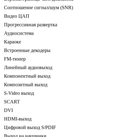
Соотношение сигнал/шум (SNR)
Видео ЦАП
Прогрессивная развертка
Аудиосистема
Караоке
Встроенные декодеры
FM-тюнер
Линейный аудиовыход
Компонентный выход
Композитный выход
S-Video выход
SCART
DVI
HDMI-выход
Цифровой выход S/PDIF
Выход на наушники