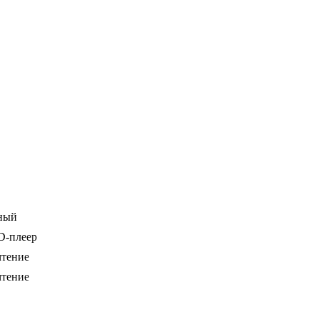
ный
-плеер
чтение
чтение