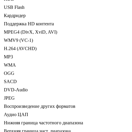
USB Flash
Кардридер
Поддержка HD контента
MPEG4 (DivX, XviD, AVI)
WMV9 (VC-1)
H.264 (AVCHD)
MP3
WMA
OGG
SACD
DVD-Audio
JPEG
Воспроизведение других форматов
Аудио ЦАП
Нижняя граница частотного диапазона
Верхняя граница част. диапазона