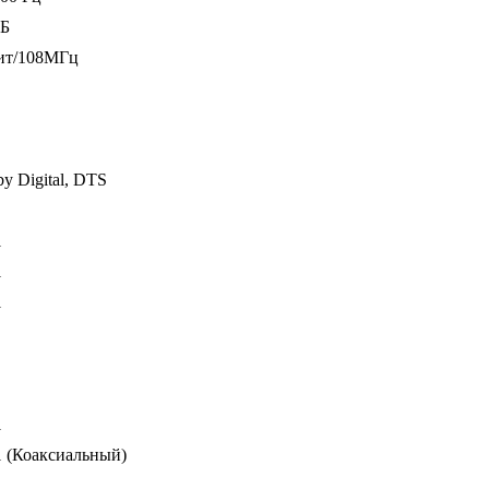
дБ
ит/108МГц
y Digital, DTS
1
1
1
1
1 (Коаксиальный)