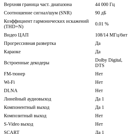
Верхняя граница част. диапазона
44 000 Гц
Соотношение сигнал/шум (SNR)
90 дБ
Коэффициент гармонических искажений
0.01 %
(THD+N)
Видео ЦАП
108/14 МГц/бит
Прогрессивная развертка
Да
Караоке
Да
Dolby Digital,
Встроенные декодеры
DTS
FM-тюнер
Нет
Wi-Fi
Нет
DLNA
Нет
Линейный аудиовыход
Да 1
Компонентный выход
Да 1
Композитный выход
Нет
S-Video выход
Нет
SCART
Да 1