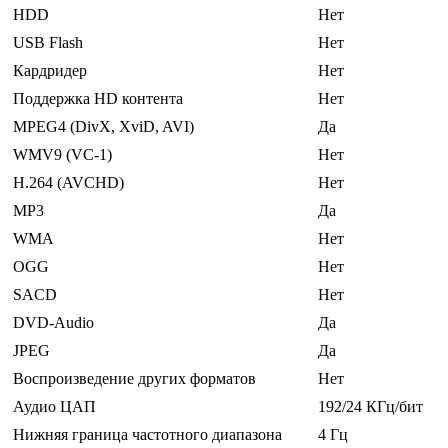
HDD
Нет
USB Flash
Нет
Кардридер
Нет
Поддержка HD контента
Нет
MPEG4 (DivX, XviD, AVI)
Да
WMV9 (VC-1)
Нет
H.264 (AVCHD)
Нет
MP3
Да
WMA
Нет
OGG
Нет
SACD
Нет
DVD-Audio
Да
JPEG
Да
Воспроизведение других форматов
Нет
Аудио ЦАП
192/24 КГц/бит
Нижняя граница частотного диапазона
4 Гц