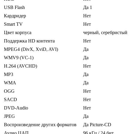
USB Flash
Да 1
Кардридер
Нет
Smart TV
Нет
Цвет корпуса
черный, серебристый
Поддержка HD контента
Нет
MPEG4 (DivX, XviD, AVI)
Да
WMV9 (VC-1)
Да
H.264 (AVCHD)
Нет
MP3
Да
WMA
Да
OGG
Нет
SACD
Нет
DVD-Audio
Нет
JPEG
Да
Воспроизведение других форматов
Да Picture-CD
Аудио ЦАП
96 кГц / 24 бит