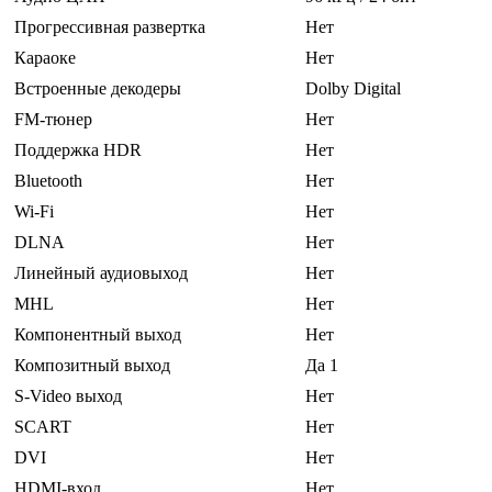
Прогрессивная развертка
Нет
Караоке
Нет
Встроенные декодеры
Dolby Digital
FM-тюнер
Нет
Поддержка HDR
Нет
Bluetooth
Нет
Wi-Fi
Нет
DLNA
Нет
Линейный аудиовыход
Нет
MHL
Нет
Компонентный выход
Нет
Композитный выход
Да 1
S-Video выход
Нет
SCART
Нет
DVI
Нет
HDMI-вход
Нет