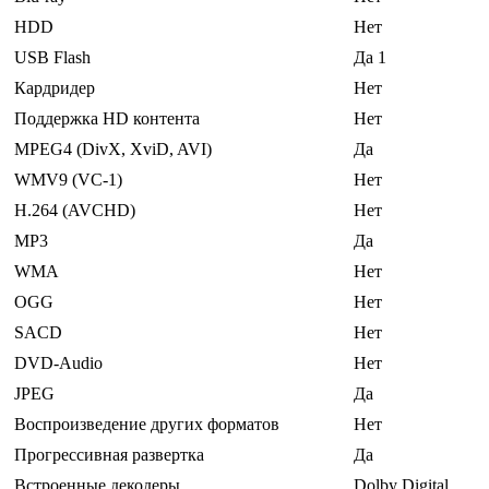
HDD
Нет
USB Flash
Да 1
Кардридер
Нет
Поддержка HD контента
Нет
MPEG4 (DivX, XviD, AVI)
Да
WMV9 (VC-1)
Нет
H.264 (AVCHD)
Нет
MP3
Да
WMA
Нет
OGG
Нет
SACD
Нет
DVD-Audio
Нет
JPEG
Да
Воспроизведение других форматов
Нет
Прогрессивная развертка
Да
Встроенные декодеры
Dolby Digital