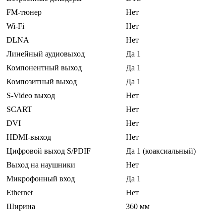
FM-тюнер
Нет
Wi-Fi
Нет
DLNA
Нет
Линейный аудиовыход
Да 1
Компонентный выход
Да 1
Композитный выход
Да 1
S-Video выход
Нет
SCART
Нет
DVI
Нет
HDMI-выход
Нет
Цифровой выход S/PDIF
Да 1 (коаксиальный)
Выход на наушники
Нет
Микрофонный вход
Да 1
Ethernet
Нет
Ширина
360 мм