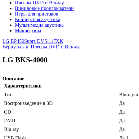
Плееры DVD и Blu-ray
Виниловые проигрыватели
Игры для приставок
Концертная акустика
Мультимедиа акустика
Микрофоны
LG BP450
Supra DVS-117XK
Вернуться к: Плееры DVD и Blu-ray
LG BKS-4000
Описание
Характеристики
Тип
Blu-ray-п
Воспроизведение в 3D
Да
CD
Да
DVD
Да
Blu-ray
Да
USB Flash
Да 1