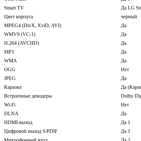
Smart TV
Да LG Sm
Цвет корпуса
черный
MPEG4 (DivX, XviD, AVI)
Да
WMV9 (VC-1)
Да
H.264 (AVCHD)
Да
MP3
Да
WMA
Да
OGG
Нет
JPEG
Да
Караоке
Да (Кара
Встроенные декодеры
Dolby Dig
Wi-Fi
Нет
DLNA
Да
HDMI-выход
Да 1
Цифровой выход S/PDIF
Да 1
Микрофонный вход
Да 2