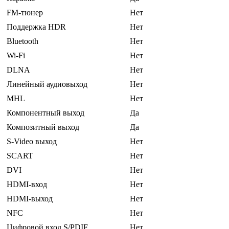
FM-тюнер
Нет
Поддержка HDR
Нет
Bluetooth
Нет
Wi-Fi
Нет
DLNA
Нет
Линейный аудиовыход
Нет
MHL
Нет
Компонентный выход
Да
Композитный выход
Да
S-Video выход
Нет
SCART
Нет
DVI
Нет
HDMI-вход
Нет
HDMI-выход
Нет
NFC
Нет
Цифровой вход S/PDIF
Нет