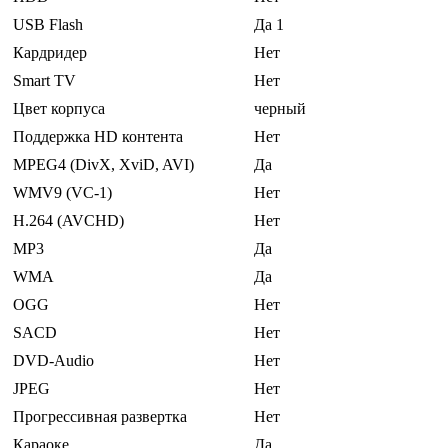
USB Flash
Да 1
Кардридер
Нет
Smart TV
Нет
Цвет корпуса
черный
Поддержка HD контента
Нет
MPEG4 (DivX, XviD, AVI)
Да
WMV9 (VC-1)
Нет
H.264 (AVCHD)
Нет
MP3
Да
WMA
Да
OGG
Нет
SACD
Нет
DVD-Audio
Нет
JPEG
Нет
Прогрессивная развертка
Нет
Караоке
Да