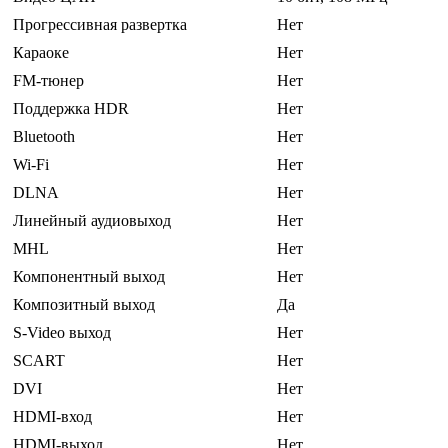
Прогрессивная развертка
Нет
Караоке
Нет
FM-тюнер
Нет
Поддержка HDR
Нет
Bluetooth
Нет
Wi-Fi
Нет
DLNA
Нет
Линейный аудиовыход
Нет
MHL
Нет
Компонентный выход
Нет
Композитный выход
Да
S-Video выход
Нет
SCART
Нет
DVI
Нет
HDMI-вход
Нет
HDMI-выход
Нет