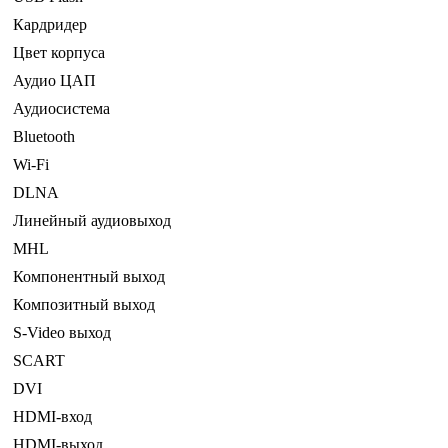
Кардридер
Цвет корпуса
Аудио ЦАП
Аудиосистема
Bluetooth
Wi-Fi
DLNA
Линейный аудиовыход
MHL
Компонентный выход
Композитный выход
S-Video выход
SCART
DVI
HDMI-вход
HDMI-выход