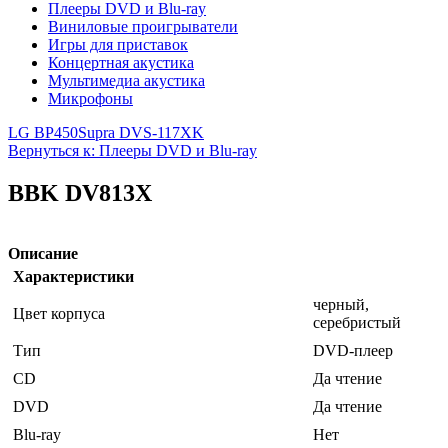
Плееры DVD и Blu-ray
Виниловые проигрыватели
Игры для приставок
Концертная акустика
Мультимедиа акустика
Микрофоны
LG BP450
Supra DVS-117XK
Вернуться к: Плееры DVD и Blu-ray
BBK DV813X
Описание
Характеристики
черный,
Цвет корпуса
серебристый
Тип
DVD-плеер
CD
Да чтение
DVD
Да чтение
Blu-ray
Нет