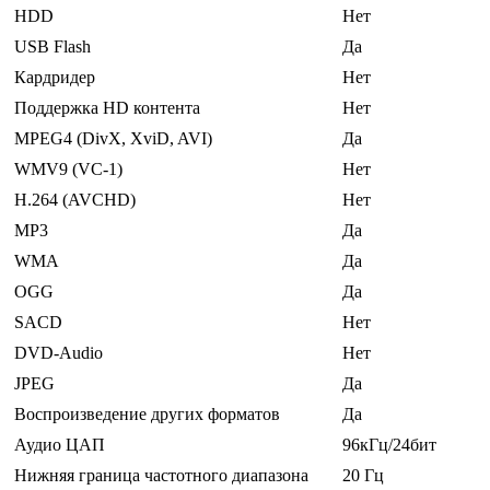
HDD
Нет
USB Flash
Да
Кардридер
Нет
Поддержка HD контента
Нет
MPEG4 (DivX, XviD, AVI)
Да
WMV9 (VC-1)
Нет
H.264 (AVCHD)
Нет
MP3
Да
WMA
Да
OGG
Да
SACD
Нет
DVD-Audio
Нет
JPEG
Да
Воспроизведение других форматов
Да
Аудио ЦАП
96кГц/24бит
Нижняя граница частотного диапазона
20 Гц