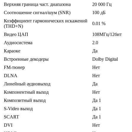
Верхняя граница част. диапазона
20 000 Гц
Соотношение сигнал/шум (SNR)
100 дБ
Коэффициент гармонических искажений
0.01 %
(THD+N)
Видео ЦАП
108МГц/12бит
Аудиосистема
2.0
Караоке
Да
Встроенные декодеры
Dolby Digital
FM-тюнер
Нет
DLNA
Нет
Линейный аудиовыход
Да
Компонентный выход
Нет
Композитный выход
Да 1
S-Video выход
Да 1
SCART
Да 1
DVI
Нет