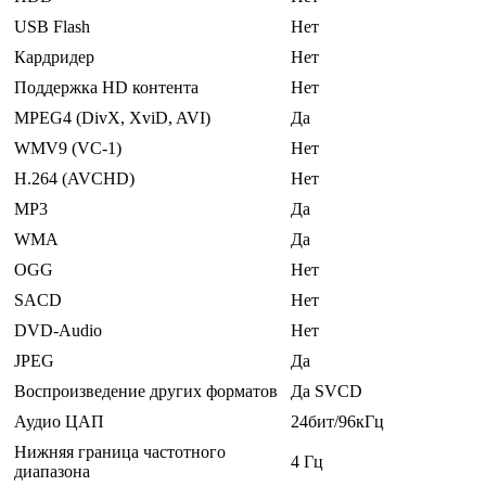
USB Flash
Нет
Кардридер
Нет
Поддержка HD контента
Нет
MPEG4 (DivX, XviD, AVI)
Да
WMV9 (VC-1)
Нет
H.264 (AVCHD)
Нет
MP3
Да
WMA
Да
OGG
Нет
SACD
Нет
DVD-Audio
Нет
JPEG
Да
Воспроизведение других форматов
Да SVCD
Аудио ЦАП
24бит/96кГц
Нижняя граница частотного
4 Гц
диапазона