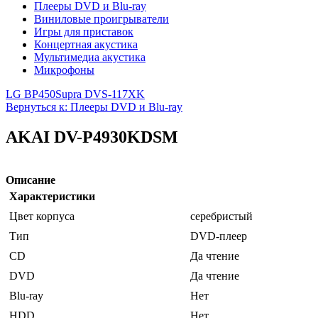
Плееры DVD и Blu-ray
Виниловые проигрыватели
Игры для приставок
Концертная акустика
Мультимедиа акустика
Микрофоны
LG BP450
Supra DVS-117XK
Вернуться к: Плееры DVD и Blu-ray
AKAI DV-P4930KDSM
Описание
Характеристики
Цвет корпуса
серебристый
Тип
DVD-плеер
CD
Да чтение
DVD
Да чтение
Blu-ray
Нет
HDD
Нет