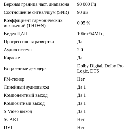
Верхняя граница част. диапазона
90 000 Гц
Соотношение сигнал/шум (SNR)
90 дБ
Коэффициент гармонических
0.05 %
искажений (THD+N)
Видео ЦАП
10бит/54МГц
Прогрессивная развертка
Да
Аудиосистема
2.0
Караоке
Да
Dolby Digital, Dolby Pro
Встроенные декодеры
Logic, DTS
FM-тюнер
Нет
Линейный аудиовыход
Да 1
Компонентный выход
Да 1
Композитный выход
Да 1
S-Video выход
Да 1
SCART
Нет
DVI
Нет