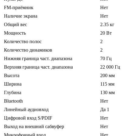
FM-приёмник
Нет
Наличие экрана
Нет
Общий вес
2.35 кг
Мощность
20 Вт
Количество полос
2
Количество динамиков
2
Нижняя граница част. диапазона
70 Гц
Верхняя граница част. диапазона
22 000 Гц
Высота
200 мм
Ширина
115 мм
Глубина
130 мм
Bluetooth
Нет
Линейный аудиовход
Да 1
Цифровой вход S/PDIF
Нет
Выход на внешний сабвуфер
Нет
Микрофонный вход
Нет