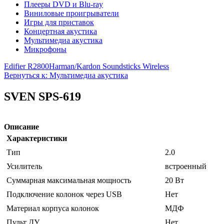
Плееры DVD и Blu-ray
Виниловые проигрыватели
Игры для приставок
Концертная акустика
Мультимедиа акустика
Микрофоны
Edifier R2800
Harman/Kardon Soundsticks Wireless
Вернуться к: Мультимедиа акустика
SVEN SPS-619
Описание
Характеристики
Тип
2.0
Усилитель
встроенный
Суммарная максимальная мощность
20 Вт
Подключение колонок через USB
Нет
Материал корпуса колонок
МДФ
Пульт ДУ
Нет