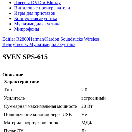
Плееры DVD и Blu-ray
Виниловые проигрыватели
Игры для приставок
Концертная акустика
Мультимедиа акустика
Микрофоны
Edifier R2800
Harman/Kardon Soundsticks Wireless
Вернуться к: Мультимедиа акустика
SVEN SPS-615
Описание
Характеристики
Тип
2.0
Усилитель
встроенный
Суммарная максимальная мощность
20 Вт
Подключение колонок через USB
Нет
Материал корпуса колонок
МДФ
Пульт ДУ
Да