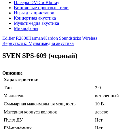
Плееры DVD и Blu-ray
Виниловые проигрыватели
Игры для приставок
Концертная акустика
Мультимедиа акустика
Микрофоны
Edifier R2800
Harman/Kardon Soundsticks Wireless
Вернуться к: Мультимедиа акустика
SVEN SPS-609 (черный)
Описание
Характеристики
Тип
2.0
Усилитель
встроенный
Суммарная максимальная мощность
10 Вт
Материал корпуса колонок
дерево
Пульт ДУ
Нет
FM-приёмник
Нет