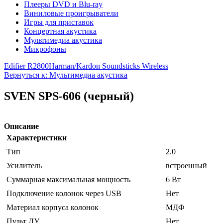
Плееры DVD и Blu-ray
Виниловые проигрыватели
Игры для приставок
Концертная акустика
Мультимедиа акустика
Микрофоны
Edifier R2800
Harman/Kardon Soundsticks Wireless
Вернуться к: Мультимедиа акустика
SVEN SPS-606 (черный)
Описание
Характеристики
Тип
2.0
Усилитель
встроенный
Суммарная максимальная мощность
6 Вт
Подключение колонок через USB
Нет
Материал корпуса колонок
МДФ
Пульт ДУ
Нет