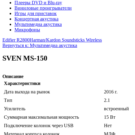
Плееры DVD и Blu-ray
Виниловые проигрыватели
Игры для приставок
Концертная акустика
Мультимедиа акустика
Микрофоны
Edifier R2800
Harman/Kardon Soundsticks Wireless
Вернуться к: Мультимедиа акустика
SVEN MS-150
Описание
Характеристики
Дата выхода на рынок
2016 г.
Тип
2.1
Усилитель
встроенный
Суммарная максимальная мощность
15 Вт
Подключение колонок через USB
Нет
Материал корпуса колонок
МДФ