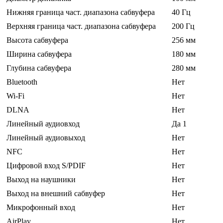
Нижняя граница част. диапазона сабвуфера
40 Гц
Верхняя граница част. диапазона сабвуфера
200 Гц
Высота сабвуфера
256 мм
Ширина сабвуфера
180 мм
Глубина сабвуфера
280 мм
Bluetooth
Нет
Wi-Fi
Нет
DLNA
Нет
Линейный аудиовход
Да 1
Линейный аудиовыход
Нет
NFC
Нет
Цифровой вход S/PDIF
Нет
Выход на наушники
Нет
Выход на внешний сабвуфер
Нет
Микрофонный вход
Нет
AirPlay
Нет