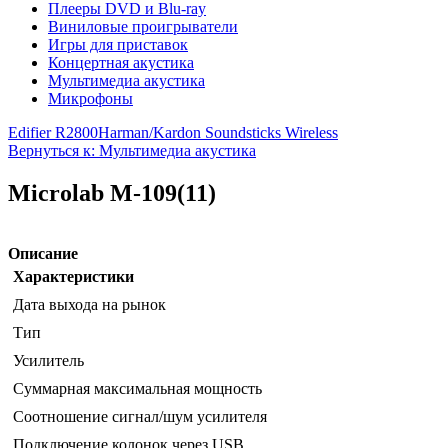
Плееры DVD и Blu-ray
Виниловые проигрыватели
Игры для приставок
Концертная акустика
Мультимедиа акустика
Микрофоны
Edifier R2800
Harman/Kardon Soundsticks Wireless
Вернуться к: Мультимедиа акустика
Microlab M-109(11)
Описание
Характеристики
Дата выхода на рынок
Тип
Усилитель
Суммарная максимальная мощность
Соотношение сигнал/шум усилителя
Подключение колонок через USB