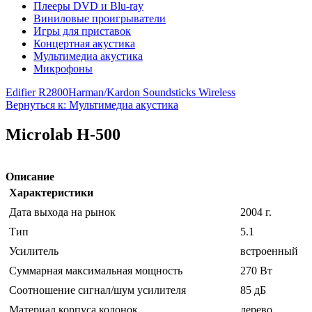
Плееры DVD и Blu-ray
Виниловые проигрыватели
Игры для приставок
Концертная акустика
Мультимедиа акустика
Микрофоны
Edifier R2800
Harman/Kardon Soundsticks Wireless
Вернуться к: Мультимедиа акустика
Microlab H-500
Описание
Характеристики
Дата выхода на рынок
2004 г.
Тип
5.1
Усилитель
встроенный
Суммарная максимальная мощность
270 Вт
Соотношение сигнал/шум усилителя
85 дБ
Материал корпуса колонок
дерево