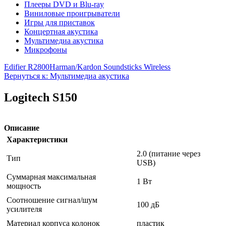
Плееры DVD и Blu-ray
Виниловые проигрыватели
Игры для приставок
Концертная акустика
Мультимедиа акустика
Микрофоны
Edifier R2800
Harman/Kardon Soundsticks Wireless
Вернуться к: Мультимедиа акустика
Logitech S150
Описание
Характеристики
2.0 (питание через
Тип
USB)
Суммарная максимальная
1 Вт
мощность
Соотношение сигнал/шум
100 дБ
усилителя
Материал корпуса колонок
пластик