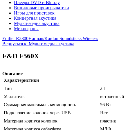
Плееры DVD и Blu-ray
Виниловые проигрыватели
Игры для приставок
Концертная акустика
Мультимедиа акустика
Микрофоны
Edifier R2800
Harman/Kardon Soundsticks Wireless
Вернуться к: Мультимедиа акустика
F&D F560X
Описание
Характеристики
Тип
2.1
Усилитель
встроенный
Суммарная максимальная мощность
56 Вт
Подключение колонок через USB
Нет
Материал корпуса колонок
пластик
Материал корпуса сабвуфера
МДФ