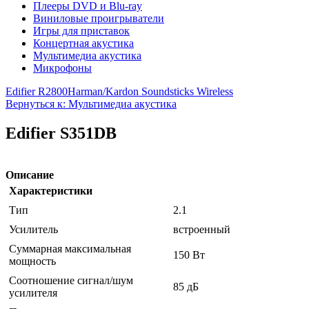
Плееры DVD и Blu-ray
Виниловые проигрыватели
Игры для приставок
Концертная акустика
Мультимедиа акустика
Микрофоны
Edifier R2800
Harman/Kardon Soundsticks Wireless
Вернуться к: Мультимедиа акустика
Edifier S351DB
Описание
Характеристики
Тип
2.1
Усилитель
встроенный
Суммарная максимальная
150 Вт
мощность
Соотношение сигнал/шум
85 дБ
усилителя