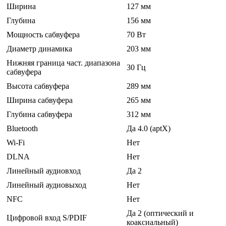
Ширина
127 мм
Глубина
156 мм
Мощность сабвуфера
70 Вт
Диаметр динамика
203 мм
Нижняя граница част. диапазона
30 Гц
сабвуфера
Высота сабвуфера
289 мм
Ширина сабвуфера
265 мм
Глубина сабвуфера
312 мм
Bluetooth
Да 4.0 (aptX)
Wi-Fi
Нет
DLNA
Нет
Линейный аудиовход
Да 2
Линейный аудиовыход
Нет
NFC
Нет
Да 2 (оптический и
Цифровой вход S/PDIF
коаксиальный)