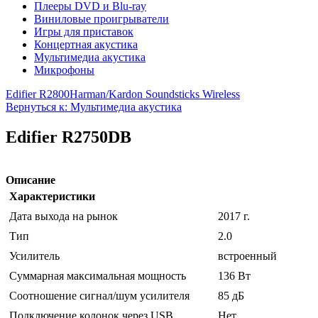
Плееры DVD и Blu-ray
Виниловые проигрыватели
Игры для приставок
Концертная акустика
Мультимедиа акустика
Микрофоны
Edifier R2800
Harman/Kardon Soundsticks Wireless
Вернуться к: Мультимедиа акустика
Edifier R2750DB
Описание
Характеристики
Дата выхода на рынок
2017 г.
Тип
2.0
Усилитель
встроенный
Суммарная максимальная мощность
136 Вт
Соотношение сигнал/шум усилителя
85 дБ
Подключение колонок через USB
Нет