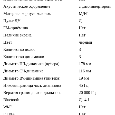
Акустическое оформление
с фазоинвертором
Материал корпуса колонок
МДФ
Пульт ДУ
Да
FM-приёмник
Нет
Наличие экрана
Нет
Цвет
черный
Количество полос
3
Количество динамиков
3
Диаметр НЧ-динамика (вуфера)
178 мм
Диаметр СЧ-динамика
116 мм
Диаметр ВЧ-динамика (твитера)
19 мм
Нижняя граница част. диапазона
45 Гц
Верхняя граница част. диапазона
20 000 Гц
Bluetooth
Да 4.1
Wi-Fi
Нет
DLNA
Нет