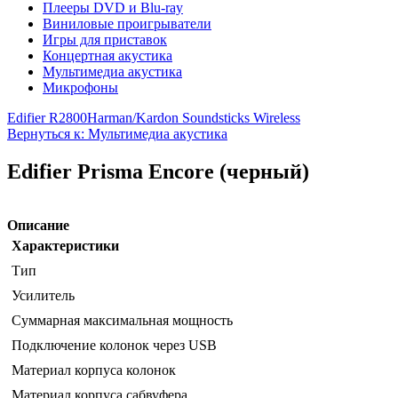
Плееры DVD и Blu-ray
Виниловые проигрыватели
Игры для приставок
Концертная акустика
Мультимедиа акустика
Микрофоны
Edifier R2800
Harman/Kardon Soundsticks Wireless
Вернуться к: Мультимедиа акустика
Edifier Prisma Encore (черный)
Описание
Характеристики
Тип
Усилитель
Суммарная максимальная мощность
Подключение колонок через USB
Материал корпуса колонок
Материал корпуса сабвуфера