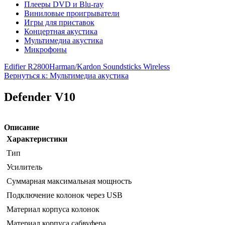
Плееры DVD и Blu-ray
Виниловые проигрыватели
Игры для приставок
Концертная акустика
Мультимедиа акустика
Микрофоны
Edifier R2800
Harman/Kardon Soundsticks Wireless
Вернуться к: Мультимедиа акустика
Defender V10
Описание
Характеристики
Тип
Усилитель
Суммарная максимальная мощность
Подключение колонок через USB
Материал корпуса колонок
Материал корпуса сабвуфера