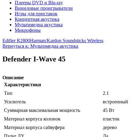
Плееры DVD и Blu-ray
Виниловые проигрыватели
Игры для приставок
Концертная акустика
Мультимедиа акустика
Микрофоны
Edifier R2800
Harman/Kardon Soundsticks Wireless
Вернуться к: Мультимедиа акустика
Defender I-Wave 45
Описание
Характеристики
Тип
2.1
Усилитель
встроенный
Суммарная максимальная мощность
45 Вт
Материал корпуса колонок
пластик
Материал корпуса сабвуфера
дерево
Пульт ДУ
Да