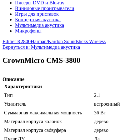
Плееры DVD и Blu-ray
Виниловые проигрыватели
Игры для приставок
Концертная акустика
Мультимедиа акустика
Микрофоны
Edifier R2800
Harman/Kardon Soundsticks Wireless
Вернуться к: Мультимедиа акустика
CrownMicro CMS-3800
Описание
Характеристики
Тип
2.1
Усилитель
встроенный
Суммарная максимальная мощность
36 Вт
Материал корпуса колонок
дерево
Материал корпуса сабвуфера
дерево
Пульт ДУ
Да