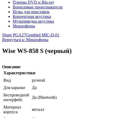
Плееры DVD и Blu-ray
Виниловые проигрыватели
Игры для приставок
Концертная акустика
Мультимедиа акустика
Микрофоны
Shure PGA27
Gembird MIC-D-01
Вернуться к: Микрофоны
Wise WS-858 S (черный)
Описание
Характеристики
Вид
ручной
Для караоке
Да
Беспроводной
Да (Bluetooth)
интерфейс
Материал
металл
корпуса