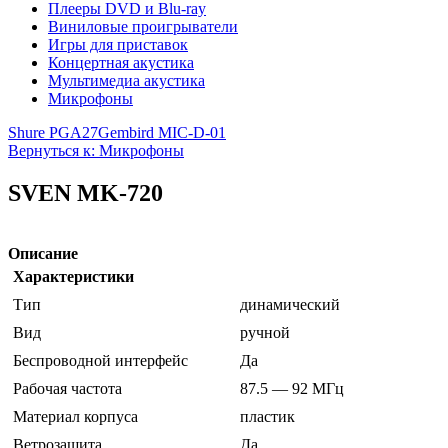
Плееры DVD и Blu-ray
Виниловые проигрыватели
Игры для приставок
Концертная акустика
Мультимедиа акустика
Микрофоны
Shure PGA27
Gembird MIC-D-01
Вернуться к: Микрофоны
SVEN MK-720
Описание
Характеристики
Тип
динамический
Вид
ручной
Беспроводной интерфейс
Да
Рабочая частота
87.5 — 92 МГц
Материал корпуса
пластик
Ветрозащита
Да