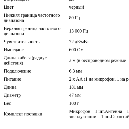
Цвет
черный
Нижняя граница частотного
80 Гц
диапазона
Верхняя граница частотного
13 000 Гц
диапазона
Чувствительность
72 дБ/мВт
Импеданс
600 Ом
Длина кабеля (радиус
3 м (в беспроводном режиме - 
действия)
Подключение
6.3 мм
Питание
2 х AA (1 на микрофон, 1 на р
Длина
181 мм
Диаметр
47 мм
Вес
100 г
Микрофон – 1 шт.Антенна – 1
Комплект поставки
эксплуатации – 1 шт.Гарантий