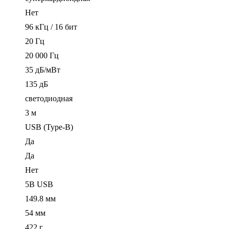
Нет
96 кГц / 16 бит
20 Гц
20 000 Гц
35 дБ/мВт
135 дБ
светодиодная
3 м
USB (Type-B)
Да
Да
Нет
5B USB
149.8 мм
54 мм
422 г