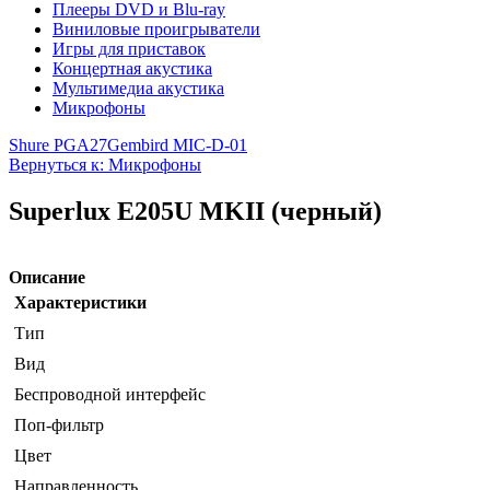
Плееры DVD и Blu-ray
Виниловые проигрыватели
Игры для приставок
Концертная акустика
Мультимедиа акустика
Микрофоны
Shure PGA27
Gembird MIC-D-01
Вернуться к: Микрофоны
Superlux E205U MKII (черный)
Описание
Характеристики
Тип
Вид
Беспроводной интерфейс
Поп-фильтр
Цвет
Направленность