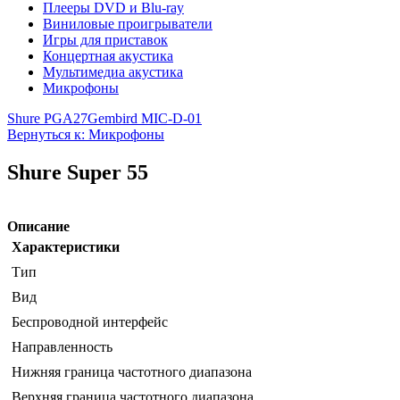
Плееры DVD и Blu-ray
Виниловые проигрыватели
Игры для приставок
Концертная акустика
Мультимедиа акустика
Микрофоны
Shure PGA27
Gembird MIC-D-01
Вернуться к: Микрофоны
Shure Super 55
Описание
Характеристики
Тип
Вид
Беспроводной интерфейс
Направленность
Нижняя граница частотного диапазона
Верхняя граница частотного диапазона