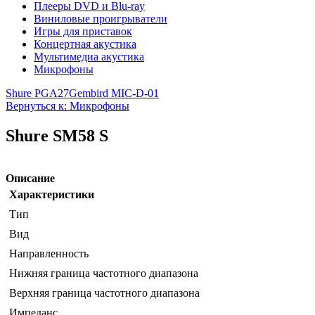
Плееры DVD и Blu-ray
Виниловые проигрыватели
Игры для приставок
Концертная акустика
Мультимедиа акустика
Микрофоны
Shure PGA27
Gembird MIC-D-01
Вернуться к: Микрофоны
Shure SM58 S
Описание
Характеристики
Тип
Вид
Направленность
Нижняя граница частотного диапазона
Верхняя граница частотного диапазона
Импеданс