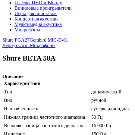
Плееры DVD и Blu-ray
Виниловые проигрыватели
Игры для приставок
Концертная акустика
Мультимедиа акустика
Микрофоны
Shure PGA27
Gembird MIC-D-01
Вернуться к: Микрофоны
Shure BETA 58A
Описание
Характеристики
Тип
динамический
Вид
ручной
Направленность
суперкардиоидная
Нижняя граница частотного диапазона
50 Гц
Верхняя граница частотного диапазона
16 000 Гц
Импеданс
150 Ом