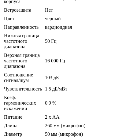
корпуса
Ветрозащита
Нет
Цвет
черный
Направленность
кардиоидная
Нижняя граница
частотного
50 Гц
диапазона
Верхняя граница
частотного
16 000 Гц
диапазона
Соотношение
103 дБ
сигнал/шум
Чувствительность
1.5 дБ/мВт
Коэф.
гармонических
0.9 %
искажений
Питание
2 х АА
Длина
260 мм (микрофон)
Диаметр
50 мм (микрофон)