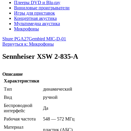
Плееры DVD и Blu-ray
Виниловые проигрыватели
Игры для приставок
Концертная акустика
Мультимедиа акустика
Микрофоны
Shure PGA27
Gembird MIC-D-01
Вернуться к: Микрофоны
Sennheiser XSW 2-835-A
Описание
Характеристики
Тип
динамический
Вид
ручной
Беспроводной
Да
интерфейс
Рабочая частота
548 — 572 МГц
Материал
пластик (АБС)