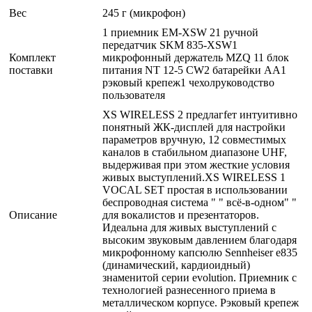
Вес
245 г (микрофон)
1 приемник EM-XSW 21 ручной
передатчик SKM 835-XSW1
Комплект
микрофонный держатель MZQ 11 блок
поставки
питания NT 12-5 CW2 батарейки AA1
рэковый крепеж1 чехолруководство
пользователя
XS WIRELESS 2 предлагfет интуитивно
понятный ЖК-дисплей для настройки
параметров вручную, 12 совместимых
каналов в стабильном диапазоне UHF,
выдерживая при этом жесткие условия
живых выступлений.XS WIRELESS 1
VOCAL SET простая в использовании
беспроводная система " " всё-в-одном" "
Описание
для вокалистов и презентаторов.
Идеальна для живых выступлений с
высоким звуковым давлением благодаря
микрофонному капсюлю Sennheiser e835
(динамический, кардиоидный)
знаменитой серии evolution. Приемник с
технологией разнесенного приема в
металлическом корпусе. Рэковый крепеж