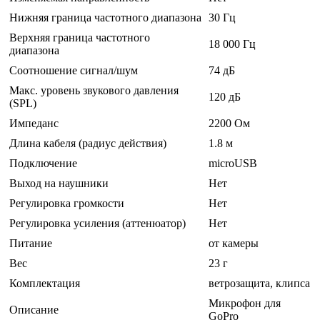
Нижняя граница частотного диапазона
30 Гц
Верхняя граница частотного
18 000 Гц
диапазона
Соотношение сигнал/шум
74 дБ
Макс. уровень звукового давления
120 дБ
(SPL)
Импеданс
2200 Ом
Длина кабеля (радиус действия)
1.8 м
Подключение
microUSB
Выход на наушники
Нет
Регулировка громкости
Нет
Регулировка усиления (аттенюатор)
Нет
Питание
от камеры
Вес
23 г
Комплектация
ветрозащита, клипса
Микрофон для
Описание
GoPro