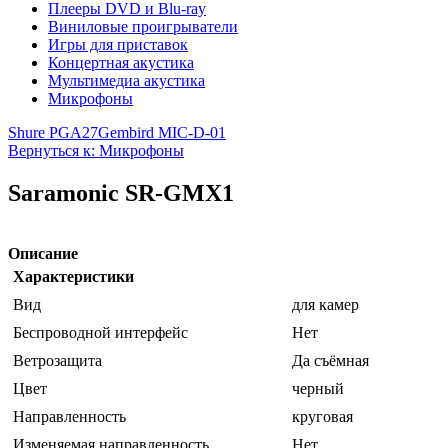
Плееры DVD и Blu-ray
Виниловые проигрыватели
Игры для приставок
Концертная акустика
Мультимедиа акустика
Микрофоны
Shure PGA27
Gembird MIC-D-01
Вернуться к: Микрофоны
Saramonic SR-GMX1
Описание
Характеристики
Вид
для камер
Беспроводной интерфейс
Нет
Ветрозащита
Да съёмная
Цвет
черный
Направленность
круговая
Изменяемая направленность
Нет