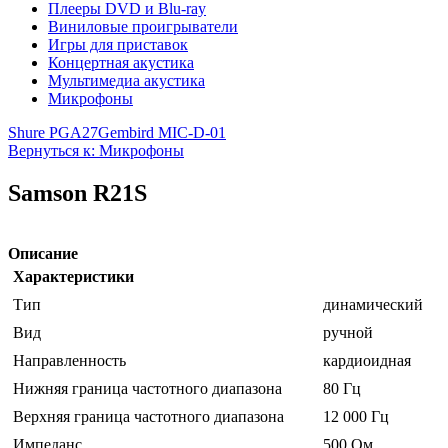
Плееры DVD и Blu-ray
Виниловые проигрыватели
Игры для приставок
Концертная акустика
Мультимедиа акустика
Микрофоны
Shure PGA27
Gembird MIC-D-01
Вернуться к: Микрофоны
Samson R21S
Описание
Характеристики
Тип
динамический
Вид
ручной
Направленность
кардиоидная
Нижняя граница частотного диапазона
80 Гц
Верхняя граница частотного диапазона
12 000 Гц
Импеданс
500 Ом