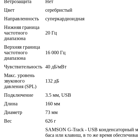
Ветрозащита
Нет
Цвет
серебристый
Направленность
суперкардиоидная
Нижняя граница
частотного
20 Гц
диапазона
Верхняя граница
частотного
16 000 Гц
диапазона
Чувствительность
40 дБ/мВт
Макс. уровень
звукового
132 дБ
давления (SPL)
Подключение
3.5 мм, USB
Длина
160 мм
Диаметр
73 мм
Вес
626 г
SAMSON G-Track - USB конденсаторный ми
баса или клавиш, в то же время обеспечи