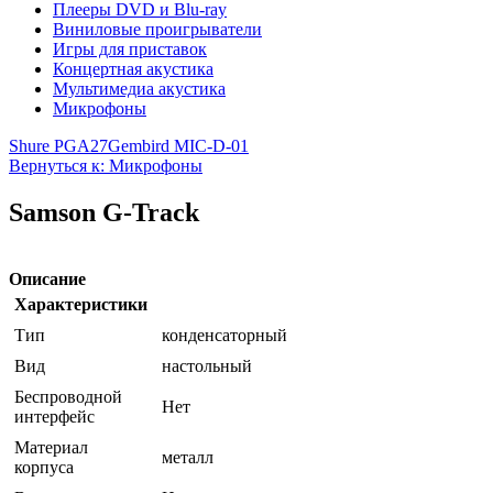
Плееры DVD и Blu-ray
Виниловые проигрыватели
Игры для приставок
Концертная акустика
Мультимедиа акустика
Микрофоны
Shure PGA27
Gembird MIC-D-01
Вернуться к: Микрофоны
Samson G-Track
Описание
Характеристики
Тип
конденсаторный
Вид
настольный
Беспроводной
Нет
интерфейс
Материал
металл
корпуса