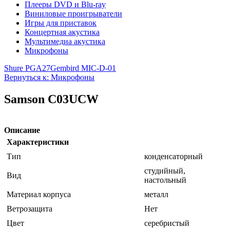
Плееры DVD и Blu-ray
Виниловые проигрыватели
Игры для приставок
Концертная акустика
Мультимедиа акустика
Микрофоны
Shure PGA27
Gembird MIC-D-01
Вернуться к: Микрофоны
Samson C03UCW
Описание
Характеристики
Тип
конденсаторный
студийный,
Вид
настольный
Материал корпуса
металл
Ветрозащита
Нет
Цвет
серебристый