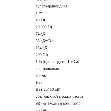
суперкардиоидная
Нет
40 Гц
20 000 Гц
74 дБ
38 дБ/мВт
134 дБ
200 Ом
1 % (при нагрузке 1 кОм)
светодиодная
3.5 мм
Нет
Да (-20/-10 дБ)
срез низких/высоких частот
9В (не входит в комплект)
250 мм