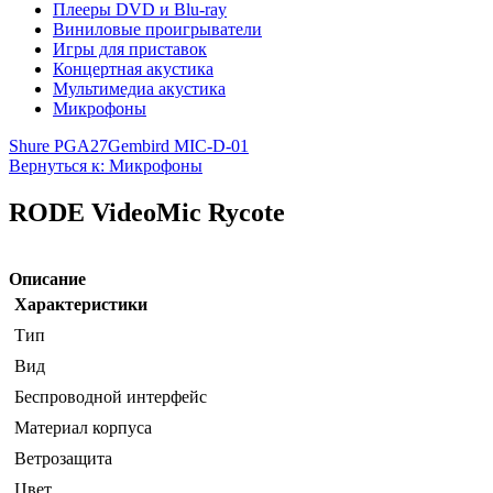
Плееры DVD и Blu-ray
Виниловые проигрыватели
Игры для приставок
Концертная акустика
Мультимедиа акустика
Микрофоны
Shure PGA27
Gembird MIC-D-01
Вернуться к: Микрофоны
RODE VideoMic Rycote
Описание
Характеристики
Тип
Вид
Беспроводной интерфейс
Материал корпуса
Ветрозащита
Цвет