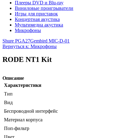
Плееры DVD и Blu-ray
Виниловые проигрыватели
Игры для приставок
Концертная акустика
Мультимедиа акустика
Микрофоны
Shure PGA27
Gembird MIC-D-01
Вернуться к: Микрофоны
RODE NT1 Kit
Описание
Характеристики
Тип
Вид
Беспроводной интерфейс
Материал корпуса
Поп-фильтр
Цвет