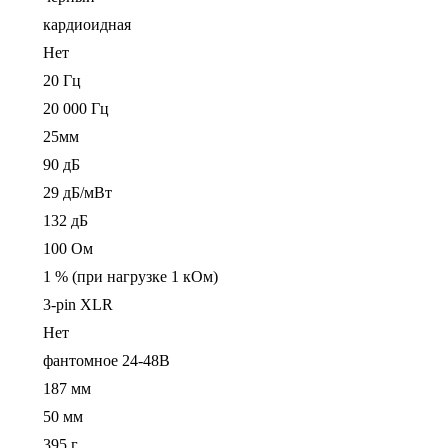
кардиоидная
Нет
20 Гц
20 000 Гц
25мм
90 дБ
29 дБ/мВт
132 дБ
100 Ом
1 % (при нагрузке 1 кОм)
3-pin XLR
Нет
фантомное 24-48В
187 мм
50 мм
395 г