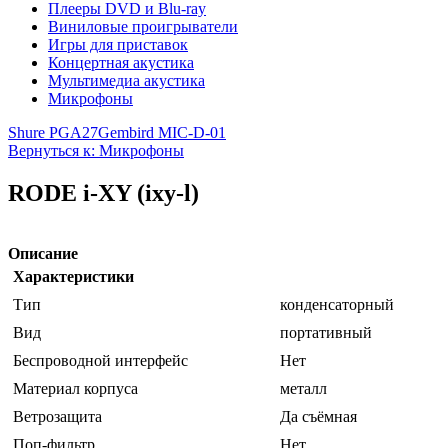
Плееры DVD и Blu-ray
Виниловые проигрыватели
Игры для приставок
Концертная акустика
Мультимедиа акустика
Микрофоны
Shure PGA27
Gembird MIC-D-01
Вернуться к: Микрофоны
RODE i-XY (ixy-l)
Описание
Характеристики
Тип
конденсаторный
Вид
портативный
Беспроводной интерфейс
Нет
Материал корпуса
металл
Ветрозащита
Да съёмная
Поп-фильтр
Нет