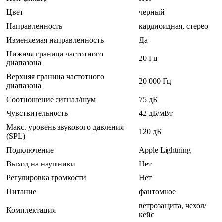
Цвет
черный
Направленность
кардиоидная, стерео
Изменяемая направленность
Да
Нижняя граница частотного
20 Гц
диапазона
Верхняя граница частотного
20 000 Гц
диапазона
Соотношение сигнал/шум
75 дБ
Чувствительность
42 дБ/мВт
Макс. уровень звукового давления
120 дБ
(SPL)
Подключение
Apple Lightning
Выход на наушники
Нет
Регулировка громкости
Нет
Питание
фантомное
ветрозащита, чехол/
Комплектация
кейс